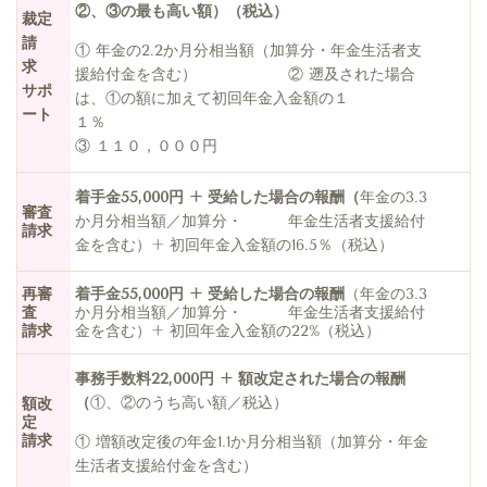
②、③の最も高い額）（税込）
裁定
請
① 年金の2.2か月分相当額（加算分・年金生活者支
求
援給付金を含む） ② 遡及された場合
サポ
は、①の額に加えて初回年金入金額の１
ート
１％
③ １１０，０００円
着手金55,000円 + 受給した場合の報酬（
年金の3.3
審査
か月分相当額／加算分・ 年金生活者支援給付
請求
金を含む）+ 初回年金入金額の16.5％（税込）
再審
着手金55,000円 + 受給した場合の報酬
（
年金の3.3
査
か月分相当額／加算分・ 年金生活者支援給付
請求
金を含む）+ 初回年金入金額の22%（税込）
事務手数料22,000円 + 額改定さ
れた場合の報酬
（
①、②のうち高い額／税込）
額改
定
請求
① 増額改定後の年金1.1か月分相当額（加算分・年金
生活者支援給付金を含む）