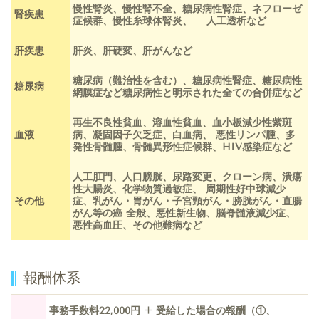
慢性腎炎、慢性腎不全、糖尿病性腎症、ネフローゼ
腎疾患
症候群、慢性糸球体腎炎、 人工透析など
肝疾患
肝炎、肝硬変、肝がんなど
糖尿病（難治性を含む）、糖尿病性腎症、糖尿病性
糖尿病
網膜症など糖尿病性と明示された全ての合併症など
再生不良性貧血、溶血性貧血、血小板減少性紫斑
血液
病、凝固因子欠乏症、白血病、 悪性リンパ腫、多
発性骨髄腫、骨髄異形性症候群、HIV感染症など
人工肛門、人口膀胱、尿路変更、クローン病、潰瘍
性大腸炎、化学物質過敏症、 周期性好中球減少
その他
症、乳がん・胃がん・子宮頸がん・膀胱がん・直腸
がん等の癌 全般、悪性新生物、脳脊髄液減少症、
悪性高血圧、その他難病など
報酬体系
事務手数料22,000円 + 受給した場合の報酬（①、