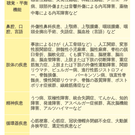
聴覚・平衡
病、頭部外傷または音響外傷による内耳障害、薬物
機能
中毒による内耳障害など
鼻腔、口
外傷性鼻科疾患、上顎癌、上顎腫瘍、咽頭腫瘍、咽
腔、言語
頭全摘出手術、失語症、脳血栓（言語）など
事故によるけが（人工骨頭など）、人工関節、変形
性股関節症、肺髄性小児麻痺、脳性麻痺、脊柱の脱
臼骨折、脳軟化症、くも膜下出血、脳梗塞、脳出
血、脳血管障害、上肢または下肢の切断障害、重症
肢体の疾患
筋無力症、上肢または下肢の外傷性運動障害、関節
リウマチ、ビュルガー病、進行性筋ジストロフィ
ー、脊髄損傷、 パーキンソン病、強直性脊
髄炎、慢性関節リウマチ、脊髄の器質障害、ポスト
ポリオ症候群、線維筋痛症など
うつ病、双極性障害、統合失調症、てんかん、知的
精神疾患
障害、発達障害、アスペルガー症候群、高次脳機能
障害、アルツハイマーなど
心筋梗塞、心筋症、冠状僧帽弁閉鎖不全症、大動脈
循環器疾患
弁狭窄症、選定性疾患など