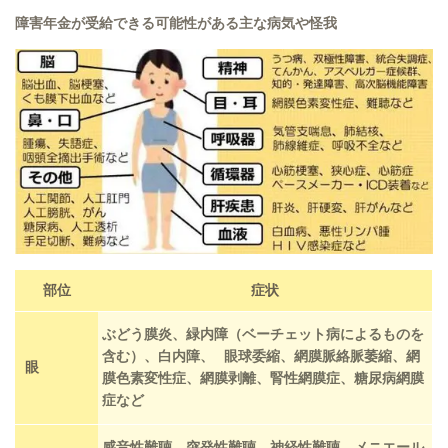
障害年金が受給できる可能性がある主な病気や怪我
部位
症状
ぶどう膜炎、緑内障（ベーチェット病によるものを
含む）、白内障、 眼球委縮、網膜脈絡脈萎縮、網
眼
膜色素変性症、網膜剥離、腎性網膜症、糖尿病網膜
症など
感音性難聴、突発性難聴、神経性難聴、メニエール