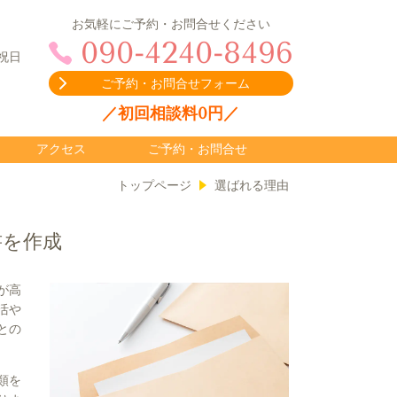
お気軽にご予約・お問合せください
090-4240-8496
祝日
ご予約・お問合せフォーム
／初回相談料0円／
アクセス
ご予約・お問合せ
トップページ
選ばれる理由
書を作成
が高
活や
との
類を