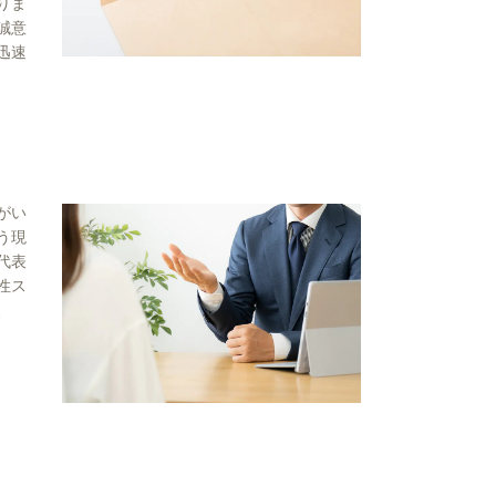
りま
誠意
迅速
がい
う現
代表
性ス
で、