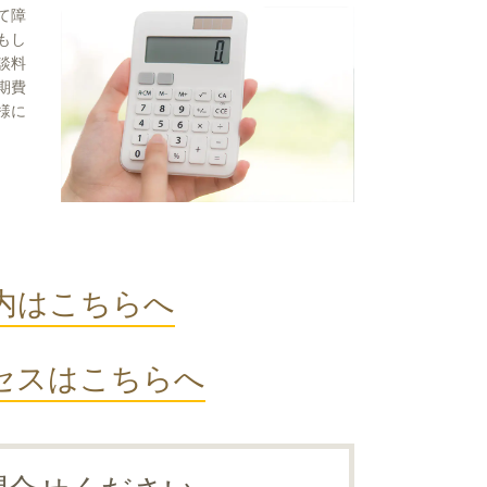
て障
もし
談料
期費
様に
内はこちらへ
セスはこちらへ