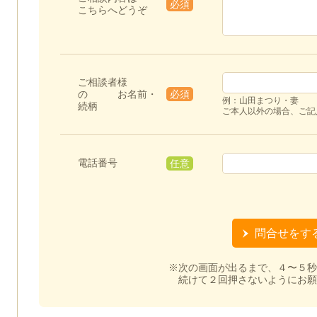
必須
こちらへどうぞ
ご相談者様
の お名前・
必須
例：山田まつり・妻
続柄
ご本人以外の場合、ご記
電話番号
任意
※次の画面が出るまで、４〜５秒
続けて２回押さないようにお願